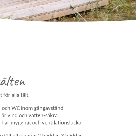
älten
ör alla tält.
 och WC inom gångavstånd
n är vind och vatten-säkra
n har myggnät och ventilationsluckor