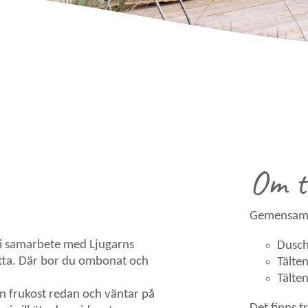
Om t
Gemensamt f
 i samarbete med Ljugarns
Dusch
atta. Där bor du ombonat och
Tälte
Tälte
n frukost redan och väntar på