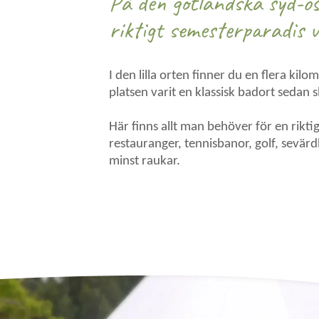
På den gotländska syd-os
riktigt semesterparadis 
I den lilla orten finner du en flera kil
platsen varit en klassisk badort sedan s
Här finns allt man behöver för en rikt
restauranger, tennisbanor, golf, sevärdh
minst raukar.