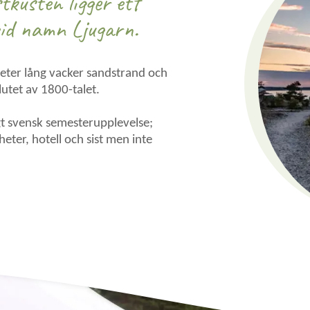
tkusten ligger ett
vid namn Ljugarn.
ometer lång vacker sandstrand och
lutet av 1800-talet.
igt svensk semesterupplevelse;
eter, hotell och sist men inte