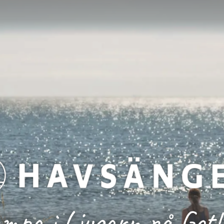
mpa i Ljugarn på Got